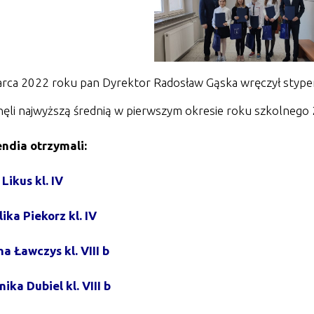
rca 2022 roku pan Dyrektor Radosław Gąska wręczył stypen
nęli najwyższą średnią w pierwszym okresie roku szkolnego
ndia otrzymali:
Likus kl. IV
ika Piekorz kl. IV
a Ławczys kl. VIII b
ika Dubiel kl. VIII b